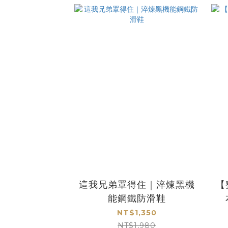
這我兄弟罩得住｜淬煉黑機
【
能鋼鐵防滑鞋
NT$1,350
NT$1,980