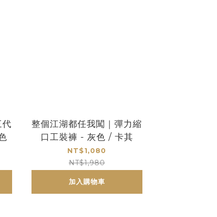
三代
整個江湖都任我闖｜彈力縮
色
口工裝褲 - 灰色 / 卡其
NT$1,080
NT$1,980
加入購物車