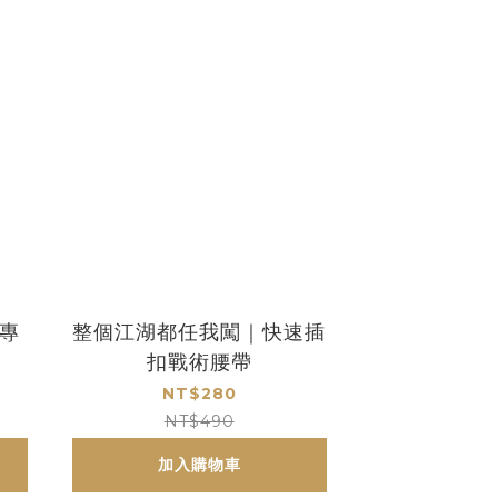
｜專
整個江湖都任我闖｜快速插
扣戰術腰帶
NT$280
NT$490
加入購物車