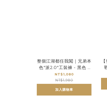
整個江湖都任我闖｜兄弟本
【
色"派2.0"工裝褲 - 黑色 /
灰色 / 卡其 / 夜幕綠
NT$1,080
NT$1,980
加入購物車