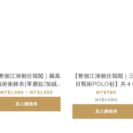
整個江湖都任我闖｜飆風
【整個江湖都任我闖｜
戰術衝鋒衣(單層款/加絨
目戰術POLO衫】共４
款)】共４色
NT$1,280 ~ NT$1,550
NT$780
NT$1,080
加入購物車
加入購物車