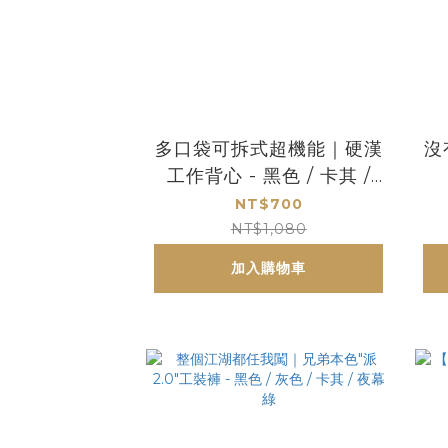
多口袋可拆式超機能｜硬漢
沒
工作背心 - 黑色 / 卡其 /
軍綠 / 深藍
NT$700
NT$1,080
加入購物車