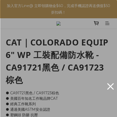
加入官方Line@ 立即領購物金$60，完成手機認證再送價值$50
折扣碼！
CAT｜COLORADO EQUIP
6" WP 工裝配備防水靴 -
CA91721黑色 / CA91723
棕色
● CA91721黑色 / CA91723棕色
● 美國百年知名工作靴品牌CAT 
● 經典工作靴系列
● 通過美國ASTM安全認證
● 塑鋼頭 防砸 抗壓