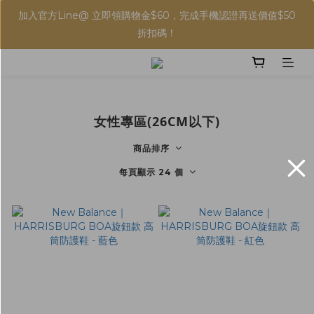
加入官方Line@ 立即領購物金$60，完成手機認證再送價值$50
折扣碼！
女性專區(26CM以下)
商品排序
每頁顯示 24 個