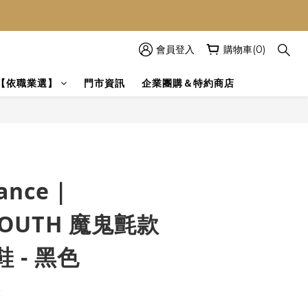
！
會員登入
購物車(0)
【依職業選】
門市資訊
企業團購＆特約商店
lance｜
MOUTH 魔鬼氈款
 - 黑色
證