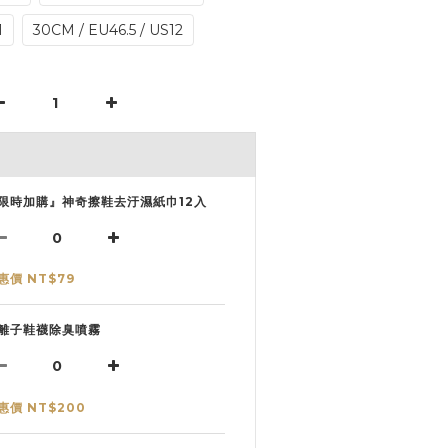
1
30CM / EU46.5 / US12
限時加購』神奇擦鞋去汙濕紙巾12入
惠價 NT$79
離子鞋襪除臭噴霧
惠價 NT$200