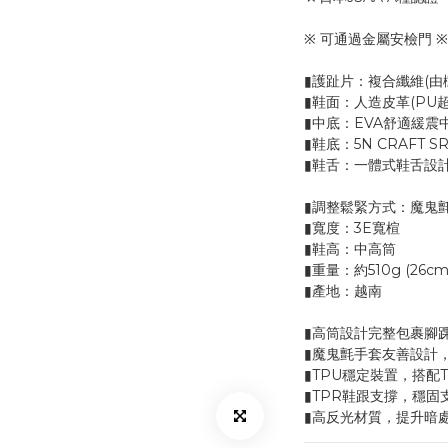
※ 可通過金屬安檢門 ※
▮護趾片：複合纖維(由
▮鞋面：人造皮革(PU超
▮中底：EVA舒適緩震
▮鞋底：5N CRAFT 
▮鞋舌：一體式鞋舌設
▮調整鬆緊方式：魔鬼
▮寬度：3E寬楦
▮鞋高：中高筒
▮重量：約510g (26cm
▮產地：越南
▮高筒設計完整包裹腳
▮魔鬼氈手套友善設計
▮TPU穩定裝置，搭配
▮TPR鞋跟支撐，穩固
▮高反光材質，提升暗