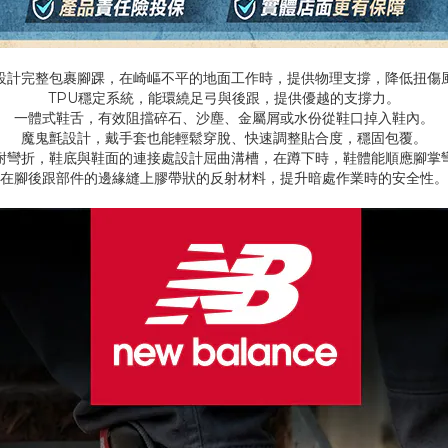
設計完整包裹腳踝，在崎嶇不平的地面工作時，提供物理支撐，降低扭傷
TPU穩定系統，能環繞足弓與後跟，提供優越的支撐力。
一體式鞋舌，有效阻擋碎石、沙塵、金屬屑或水份從鞋口掉入鞋內。
魔鬼氈設計，戴手套也能輕鬆穿脫、快速調整貼合度，穩固包覆。
耐彎折，鞋底與鞋面的連接處設計屈曲溝槽，在蹲下時，鞋體能順應腳掌
在腳後跟部件的邊緣縫上膠帶狀的反射材料，提升暗處作業時的安全性。