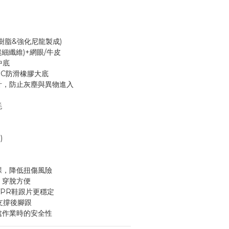
樹脂&強化尼龍製成)
細纖維)+網眼/牛皮
中底
SRC防滑橡膠大底
計，防止灰塵與異物進入
氈
)
踝，降低扭傷風險
，穿脫方便
TPR鞋跟片更穩定
支撐後腳跟
處作業時的安全性