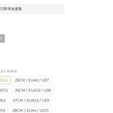
00即享免運費
天
.5 / US6.5
US6.5
25CM / EU40 / US7
US7.5
26CM / EU41.5 / US8
8.5
27CM / EU42.5 / US9
9.5
28CM / EU44 / US10