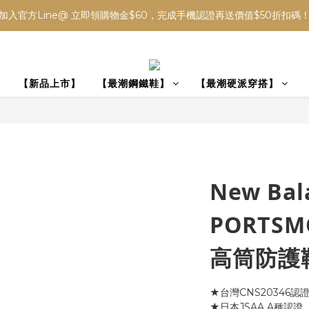
加入官方Line@ 立即領購物金$60，完成手機認證再送價值$50折扣碼
】
【新品上市】
【最潮鋼鐵鞋】
【最潮硬派穿搭】
New Ba
PORTS
高筒防護鞋
★台灣CNS20346認
★日本JSAA A種認證