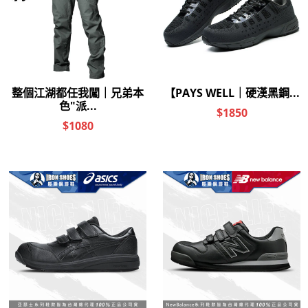
以優惠價加購商品
『限時加購』神奇擦鞋去汙濕紙巾12入
優惠價 NT$79
銀離子鞋襪除臭噴霧
優惠價 NT$200
『限時加購』鋁合金快扣腰帶(原價490元) 備註顏色