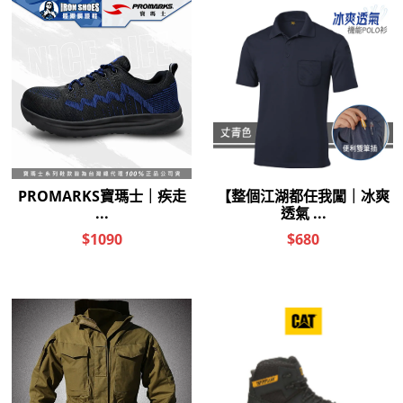
送貨及付
商品描述
了解更多
顧客評價
款方式
鍛造金屬護趾片，具備防砸、抗重壓功能。
SRC防滑+HRO耐熱耐燃油橡膠大底(耐熱約300°C)，適合高溫
工作環境。
CLEANSPORT NXT抗菌層，減少異味產生。
固特異沿條工法，三排縫線受力設計，強化鞋面與大底接合，讓
鞋子更堅固耐穿。