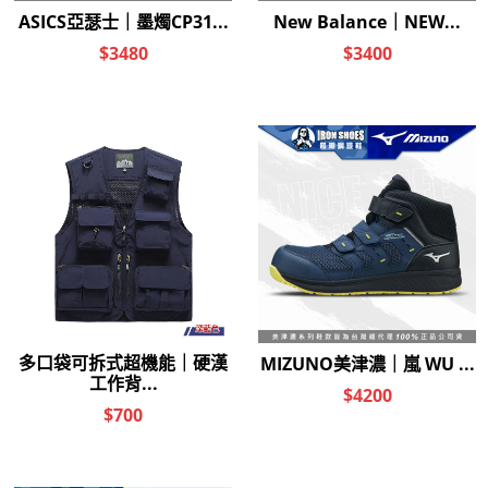
優惠價 NT$280
『限時加購』快速插扣戰術腰帶(原價490元) 備註顏
色
優惠價 NT$280
『限時加購』潮鞋專用奈米防水噴霧(原價490元)
優惠價 NT$250
加入購物車
加入追蹤清單