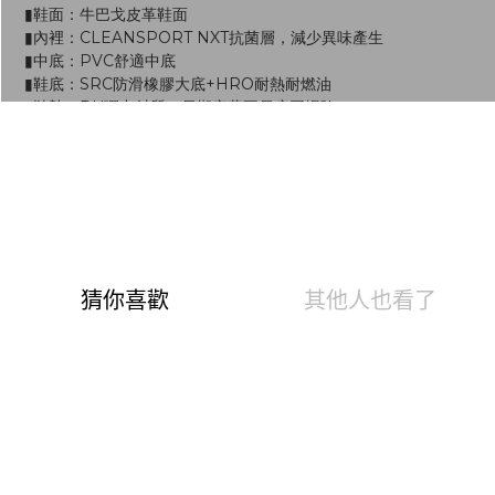
▮鞋面：牛巴戈皮革鞋面
▮內裡：CLEANSPORT NXT抗菌層，減少異味產生
▮中底：PVC舒適中底
▮鞋底：SRC防滑橡膠大底+HRO耐熱耐燃油
▮鞋墊：PU彈力材質，長期穿著不易扁平塌陷
▮調整鬆緊方式：鞋帶
▮寬度：一般寬楦
▮鞋高：中高筒
▮重量：約900g
▮產地：孟加拉
▮固特異沿條工法，耐穿舒適
▮SRC防滑耐熱耐燃油橡膠大底，適合高溫工作環境
※ 此鞋款版型偏大，建議小半碼選購或諮詢客服
全店，全館消費滿1200即享免運費
指定商品，【最潮鋼鐵鞋指定鞋款】、【最潮硬派穿搭工