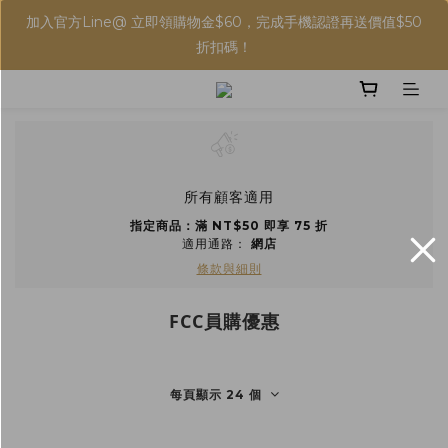
加入官方Line@ 立即領購物金$60，完成手機認證再送價值$50
折扣碼！
所有顧客適用
指定商品：滿 NT$50 即享 75 折
適用通路：
網店
條款與細則
FCC員購優惠
每頁顯示 24 個