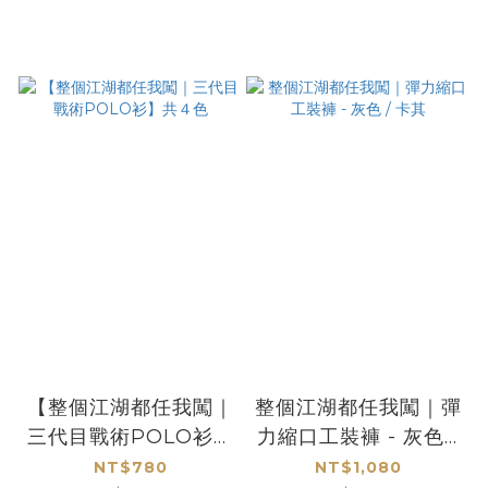
【整個江湖都任我闖｜
整個江湖都任我闖｜彈
三代目戰術POLO衫】
力縮口工裝褲 - 灰色 /
共４色
卡其
NT$780
NT$1,080