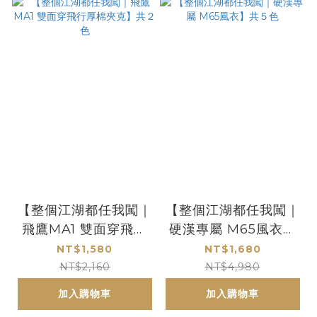
【整個江湖都任我闖｜
【整個江湖都任我闖｜
飛鷹MA1 雙面穿飛行
硬漢專屬 M65風衣】
厚棉夾克】共２色
共５色
NT$1,580
NT$1,680
NT$2,160
NT$4,980
加入購物車
加入購物車