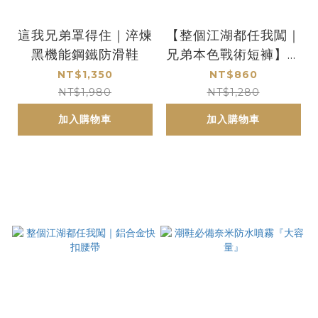
這我兄弟罩得住｜淬煉
【整個江湖都任我闖｜
黑機能鋼鐵防滑鞋
兄弟本色戰術短褲】共
５色
NT$1,350
NT$860
NT$1,980
NT$1,280
加入購物車
加入購物車