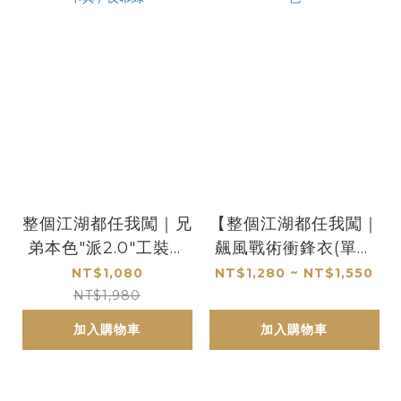
整個江湖都任我闖｜兄
【整個江湖都任我闖｜
弟本色"派2.0"工裝褲
飆風戰術衝鋒衣(單層
- 黑色 / 灰色 / 卡其 /
款/加絨款)】共４色
NT$1,080
NT$1,280 ~ NT$1,550
夜幕綠
NT$1,980
加入購物車
加入購物車